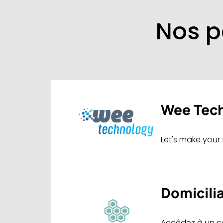
Nos p
Wee Tec
Let's make your f
Domicilia
Accédez à un cen