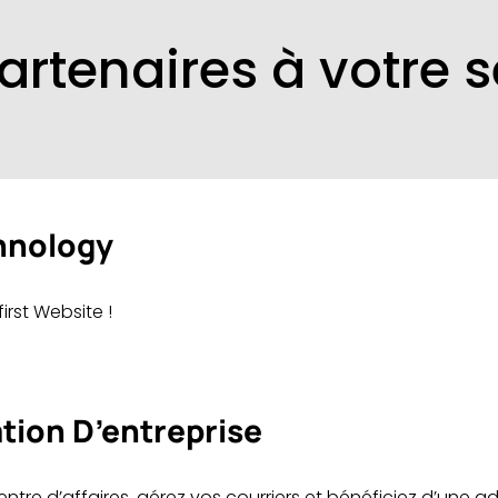
artenaires à votre s
hnology
irst Website !
tion D’entreprise
tre d’affaires, gérez vos courriers et bénéficiez d’une adr