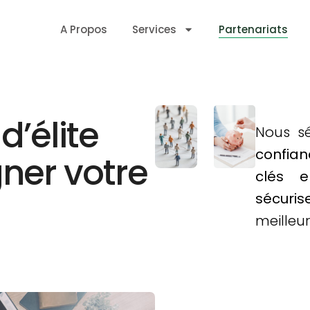
A Propos
Services
Partenariats
d’élite
Nous s
confian
er votre
clés 
sécuris
meilleu