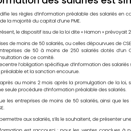
nformation des salariés est si
odifie les règles d’information préalable des salariés en
 la majorité du capital d’une PME.
sent, le dispositif issu de la loi dite « Hamon » prévoyait 
rises de moins de 50 salariés, ou celles dépourvues de CSE 
 entreprises de 50 à moins de 250 salariés dotés d’un 
onsultation de ce comité.
centre l’obligation spécifique d’information des salariés s
lai préalable et la sanction encourue.
après au moins 2 mois après la promulgation de la loi, so
une seule procédure d’information préalable des salariés.
ue les entreprises de moins de 50 salariés, ainsi que les
E.
 permettre aux salariés, s’ils le souhaitent, de présenter un
nformation est raccourci : pour les ventes conclues à part