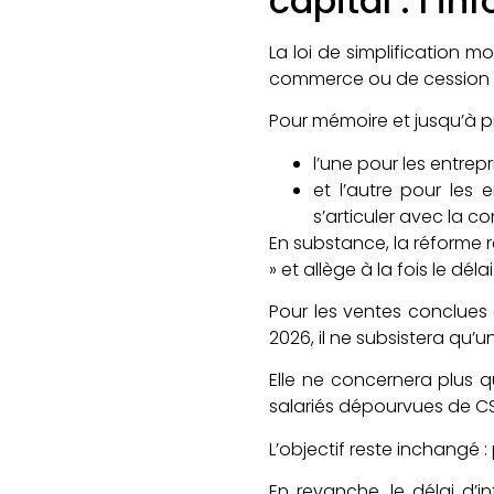
capital : l’i
La loi de simplification m
commerce ou de cession de
Pour mémoire et jusqu’à pré
l’une pour les entrep
et l’autre pour les
s’articuler avec la c
En substance, la réforme re
» et allège à la fois le dé
Pour les ventes conclues 
2026, il ne subsistera qu’
Elle ne concernera plus q
salariés dépourvues de CS
L’objectif reste inchangé :
En revanche, le délai d’i