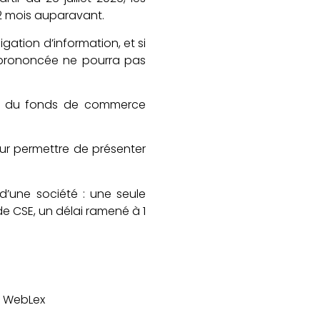
 2 mois auparavant.
ation d’information, et si
t prononcée ne pourra pas
nte du fonds de commerce
leur permettre de présenter
d’une société : une seule
e CSE, un délai ramené à 1
t WebLex