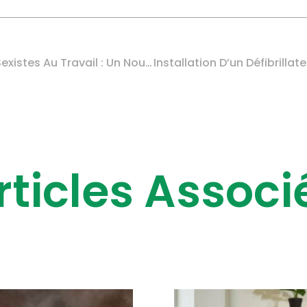
Violences Sexuelles Et Sexistes Au Travail : Un Nouveau Kit De Prévention
rticles Associ