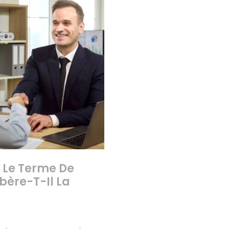
 Le Terme De
bère-T-Il La