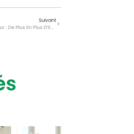
Suivant
Installation D’un Défibrillateur : De Plus En Plus D’ERP Concernés
és