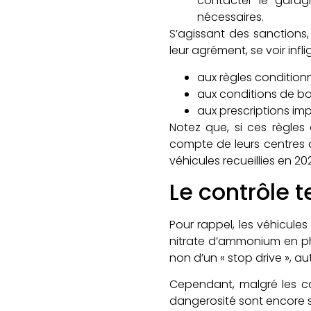
contacter le garag
nécessaires.
S’agissant des sanctions,
leur agrément, se voir in
aux règles conditionn
aux conditions de bo
aux prescriptions imp
Notez que, si ces règles 
compte de leurs centres a
véhicules recueillies en 20
Le contrôle t
Pour rappel, les véhicule
nitrate d’ammonium en pha
non d’un « stop drive », a
Cependant, malgré les ca
dangerosité sont encore su