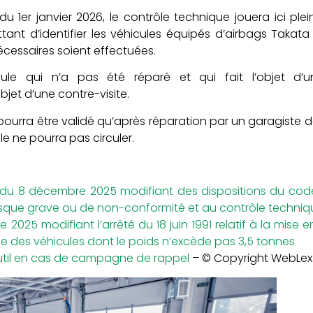
du 1er janvier 2026, le contrôle technique jouera ici p
ttant d’identifier les véhicules équipés d’airbags Takata 
écessaires soient effectuées.
ule qui n’a pas été réparé et qui fait l’objet d’
jet d’une contre-visite.
pourra être validé qu’après réparation par un garagiste 
le ne pourra pas circuler.
 du 8 décembre 2025 modifiant des dispositions du code 
sque grave ou de non-conformité et au contrôle techniq
2025 modifiant l’arrêté du 18 juin 1991 relatif à la mise e
e des véhicules dont le poids n’excède pas 3,5 tonnes
outil en cas de campagne de rappel
– © Copyright WebLex