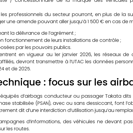
iste / concessionnaire de la marque des véhicules po
 les professionnels du secteur pourront, en plus de la s
fliger une amende pouvant aller jusqu’à 1 500 € en cas de
ant la délivrance de l’agrément ;
n fonctionnement de leurs installations de contrôle ;
osées par les pouvoirs publics.
entrent en vigueur au 1er janvier 2026, les réseaux de 
ffiliés, devront transmettre à l’UTAC les données personn
24 et de 2025.
echnique : focus sur les air
s équipés d’airbags conducteur ou passager Takata dits
se stabilisée (PSAN), avec ou sans dessiccant, font l’obj
utrement dit d’une interdiction d’utilisation jusqu’au remp
mpagnes d’informations, des véhicules ne devant pas c
r les routes.