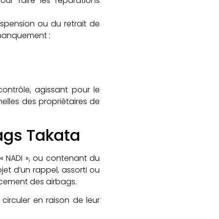
ur faire les réparations
uspension ou du retrait de
 manquement :
contrôle, agissant pour le
elles des propriétaires de
bags Takata
 « NADI », ou contenant du
et d’un rappel, assorti ou
lacement des airbags.
irculer en raison de leur