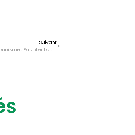
Suivant
Loi De Simplification De L’urbanisme : Faciliter La Construction De Logements
és