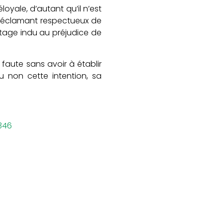
oyale, d’autant qu’il n’est
 réclamant respectueux de
ntage indu au préjudice de
faute sans avoir à établir
u non cette intention, sa
346