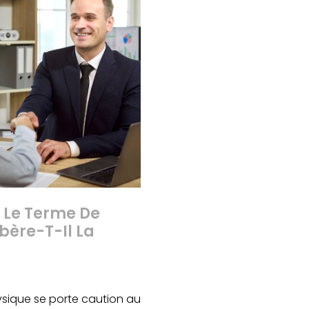
 Le Terme De
bère-T-Il La
sique se porte caution au