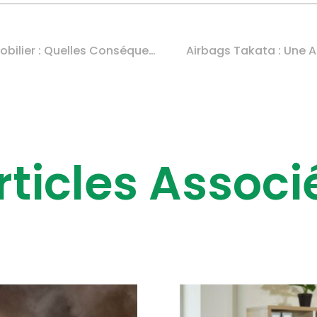
Surévaluer Un Bien Immobilier : Quelles Conséquences Fiscales ?
Airbags Takata : Une 
rticles Associ