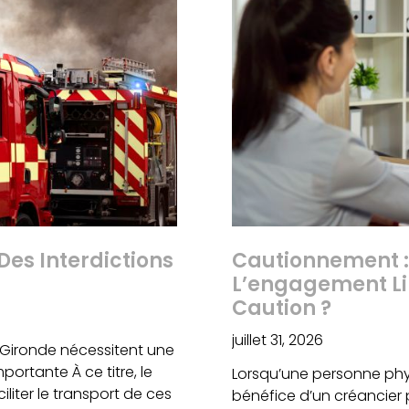
Des Interdictions
Cautionnement :
L’engagement Li
Caution ?
juillet 31, 2026
 Gironde nécessitent une
ortante À ce titre, le
Lorsqu’une personne phy
iter le transport de ces
bénéfice d’un créancier p