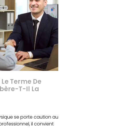
 Le Terme De
bère-T-Il La
sique se porte caution au
rofessionnel, il convient