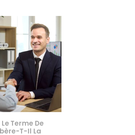
 Le Terme De
bère-T-Il La