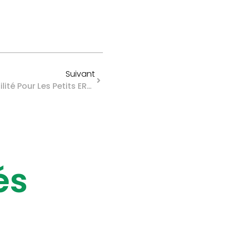
Suivant
Fonds Territorial D’accessibilité Pour Les Petits ERP : C’est Bientôt Fini !
és