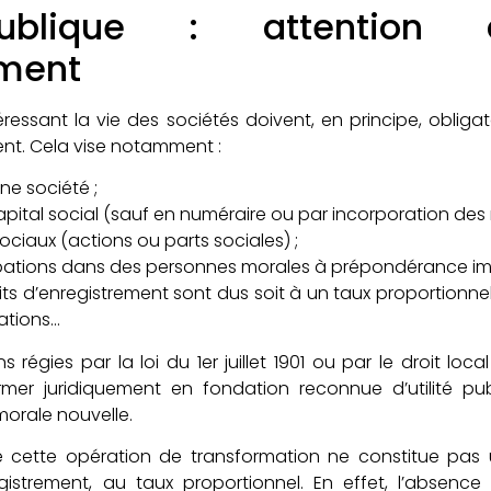
 publique : attention 
ement
téressant la vie des sociétés doivent, en principe, obliga
ent. Cela vise notamment :
ne société ;
pital social (sauf en numéraire ou par incorporation des r
sociaux (actions ou parts sociales) ;
ipations dans des personnes morales à prépondérance im
ts d’enregistrement sont dus soit à un taux proportionnel s
iations…
ns régies par la loi du 1er juillet 1901 ou par le droit loc
ormer juridiquement en fondation reconnue d’utilité pub
orale nouvelle.
que cette opération de transformation ne constitue pas
gistrement, au taux proportionnel. En effet, l’absence