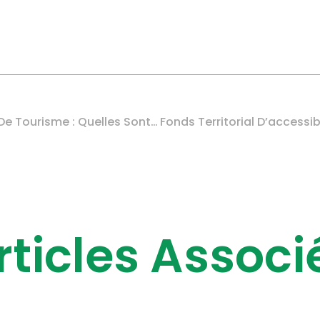
Taxe Sur Les Véhicules De Tourisme : Quelles Sont Les Règles Du Jeu En 2026 ?
rticles Associ