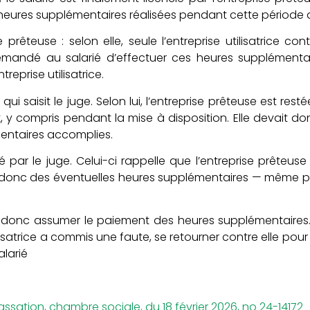
eures supplémentaires réalisées pendant cette période d
 prêteuse : selon elle, seule l’entreprise utilisatrice cont
demandé au salarié d’effectuer ces heures supplémentai
reprise utilisatrice.
ié qui saisit le juge. Selon lui, l’entreprise prêteuse est 
, y compris pendant la mise à disposition. Elle devait d
entaires accomplies.
 par le juge. Celui-ci rappelle que l’entreprise prêteu
 donc des éventuelles heures supplémentaires — même p
t donc assumer le paiement des heures supplémentaires. El
ilisatrice a commis une faute, se retourner contre elle po
larié
assation, chambre sociale, du 18 février 2026, no 24-14172