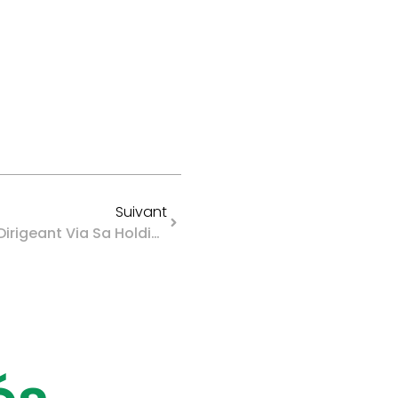
Suivant
Rémunération Indirecte Du Dirigeant Via Sa Holding : Possible ?