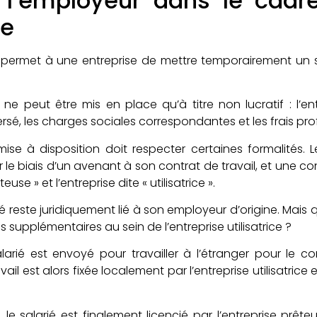
e l’employeur dans le cadr
re
permet à une entreprise de mettre temporairement un sa
if ne peut être mis en place qu’à titre non lucratif : l’e
ersé, les charges sociales correspondantes et les frais pro
mise à disposition doit respecter certaines formalités. 
le biais d’un avenant à son contrat de travail, et une co
euse » et l’entreprise dite « utilisatrice ».
rié reste juridiquement lié à son employeur d’origine. Mais 
 supplémentaires au sein de l’entreprise utilisatrice ?
larié est envoyé pour travailler à l’étranger pour le c
vail est alors fixée localement par l’entreprise utilisatrice 
, le salarié est finalement licencié par l’entreprise prête