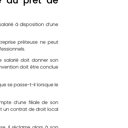
e du prêt de
larié à disposition d’une
ntreprise prêteuse ne peut
fessionnels.
Le salarié doit donner son
nvention doit être conclue
que se passe-t-il lorsque le
ompte d’une filiale de son
et un contrat de droit local
use. Il réclame alors à son