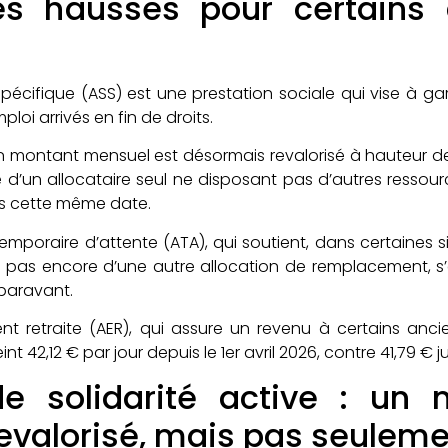
des hausses pour certain
 spécifique (ASS) est une prestation sociale qui vise à g
oi arrivés en fin de droits.
 son montant mensuel est désormais revalorisé à hauteur 
e d’un allocataire seul ne disposant pas d’autres ressou
s cette même date.
temporaire d’attente (ATA), qui soutient, dans certaines si
 pas encore d’une autre allocation de remplacement, s’
uparavant.
alent retraite (AER), qui assure un revenu à certains a
int 42,12 € par jour depuis le 1er avril 2026, contre 41,79 € 
de solidarité active : un
evalorisé, mais pas seulem