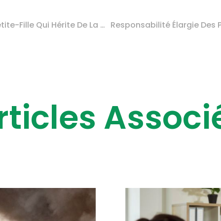
C’est L’histoire D’une Petite-Fille Qui Hérite De La Holding De Sa Grand-Mère…
rticles Associ