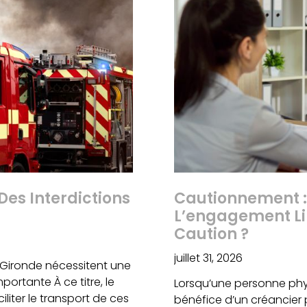
Des Interdictions
Cautionnement :
L’engagement Li
Caution ?
juillet 31, 2026
 Gironde nécessitent une
ortante À ce titre, le
Lorsqu’une personne phy
iter le transport de ces
bénéfice d’un créancier p