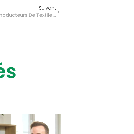
Suivant
Responsabilité Élargie Des Producteurs De Textile : Une Aide Financière Ajustée
és