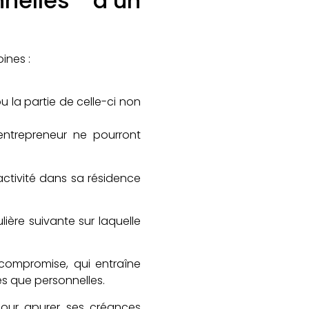
nelles d’un
ines :
u la partie de celle-ci non
’entrepreneur ne pourront
activité dans sa résidence
ière suivante sur laquelle
 compromise, qui entraîne
es que personnelles.
pour apurer ses créances