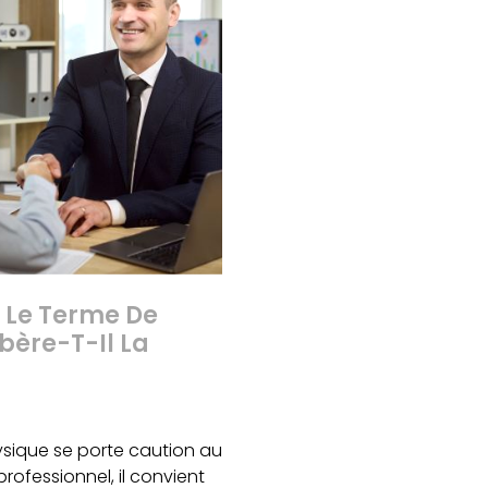
 Le Terme De
bère-T-Il La
sique se porte caution au
rofessionnel, il convient