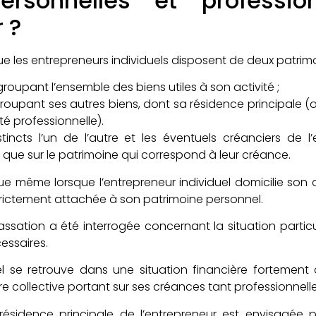
ersonnelles et profession
 ?
que les entrepreneurs individuels disposent de deux patrimo
egroupant l’ensemble des biens utiles à son activité ;
groupant ses autres biens, dont sa résidence principale (o
té professionnelle).
tincts l’un de l’autre et les éventuels créanciers de l
 que sur le patrimoine qui correspond à leur créance.
ue même lorsque l’entrepreneur individuel domicilie son 
 strictement attachée à son patrimoine personnel.
sation a été interrogée concernant la situation particul
essaires.
el se retrouve dans une situation financière fortement
e collective portant sur ses créances tant professionnell
résidence principale de l’entrepreneur est envisagée 