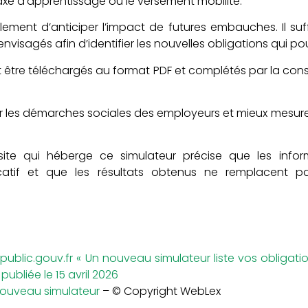
xe d’apprentissage ou le versement mobilité.
ement d’anticiper l’impact de futures embauches. Il suffit
isagés afin d’identifier les nouvelles obligations qui po
nt être téléchargés au format PDF et complétés par la consu
iser les démarches sociales des employeurs et mieux mesu
site qui héberge ce simulateur précise que les inform
catif et que les résultats obtenus ne remplacent p
public.gouv.fr « Un nouveau simulateur liste vos obligation
 publiée le 15 avril 2026
 nouveau simulateur
– © Copyright WebLex