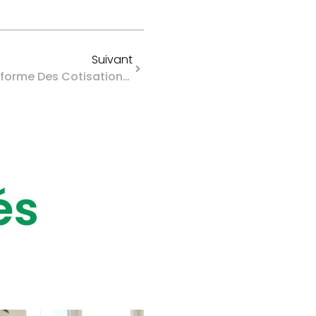
Suivant
Paie : Comment Gérer La Réforme Des Cotisations Patronales En 2026 ?
és