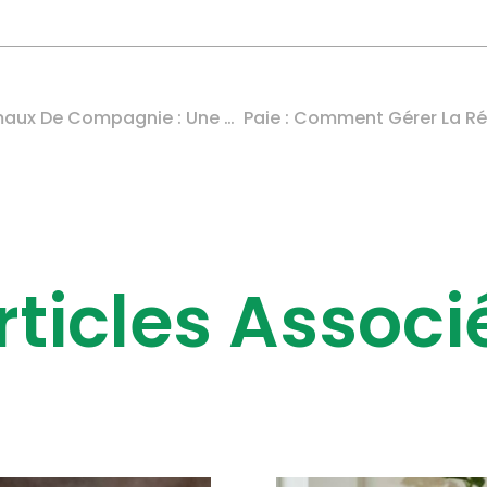
Activités Liées Aux Animaux De Compagnie : Une Réglementation Partiellement Décalée…
rticles Associ