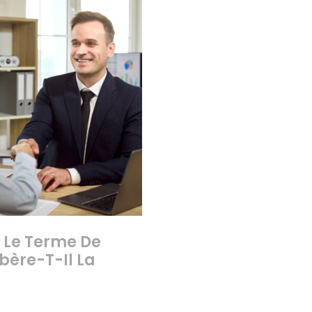
 Le Terme De
bère-T-Il La