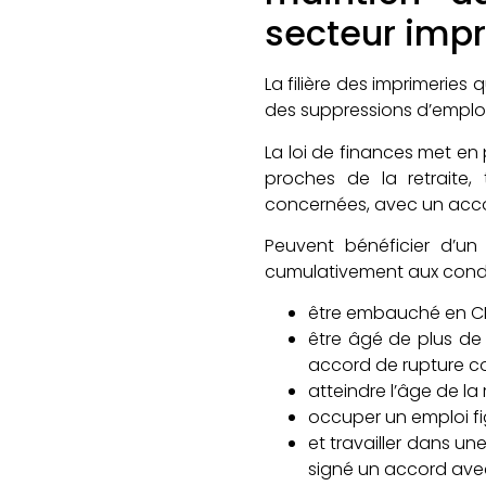
secteur imp
La filière des imprimeries
des suppressions d’emplois
La loi de finances met en p
proches de la retraite, 
concernées, avec un acco
Peuvent bénéficier d’u
cumulativement aux condit
être embauché en CD
être âgé de plus de
accord de rupture co
atteindre l’âge de la r
occuper un emploi figu
et travailler dans un
signé un accord avec 