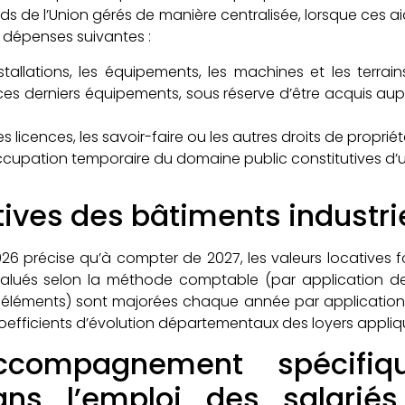
 de l’Union gérés de manière centralisée, lorsque ces a
s dépenses suivantes :
nstallations, les équipements, les machines et les terrai
s derniers équipements, sous réserve d’être acquis auprè
es licences, les savoir-faire ou les autres droits de propriété
ccupation temporaire du domaine public constitutives d’un
tives des bâtiments industri
026 précise qu’à compter de 2027, les valeurs locatives 
évalués selon la méthode comptable (par application de
ts éléments) sont majorées chaque année par application 
efficients d’évolution départementaux des loyers appli
ccompagnement spécifiq
ans l’emploi des salariés