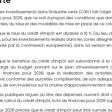
rte
 des investissements dans l’industrie verte (C3IV) fait l’o
s pour 2026, que ce soit à propos des conditions que doiv
igibles, du taux et des modalités de mise en place de ce cré
e le taux du crédit d’impôt est abaissé à 15 % (au lieu de
s, pour les investissements réalisés dans les zones désigné
uvée par la Commission européenne), dans sa version en 
er que le bénéfice du crédit d’impôt est subordonné à l
argé du budget portant sur le plan d’investissement de 
de finances pour 2026, que la réalisation des activi
 avis conforme des autorités compétentes, de son adéqua
es, de son incidence sur la chaîne d’approvisionnement des 
ides publiques reçues au titre des dépenses ouvrant droit 
e calcul du crédit d’impôt, la loi de finances pour 2026 s
pour 2026 précise que le crédit d’impôt peut être cumulé a