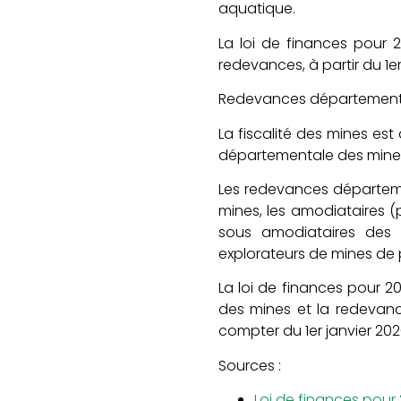
aquatique.
La loi de finances pour
redevances, à partir du 1e
Redevances département
La fiscalité des mines e
départementale des mines 
Les redevances départem
mines, les amodiataires (
sous amodiataires des c
explorateurs de mines de 
La loi de finances pour 
des mines et la redevan
compter du 1er janvier 202
Sources :
Loi de finances pour 