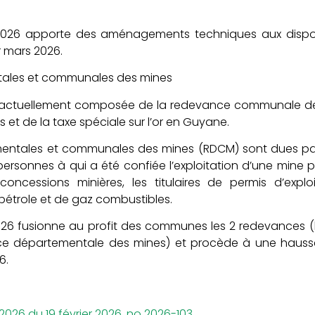
 2026 apporte des aménagements techniques aux dispos
r mars 2026.
ales et communales des mines
st actuellement composée de la redevance communale d
et de la taxe spéciale sur l’or en Guyane.
entales et communales des mines (RDCM) sont dues par
personnes à qui a été confiée l’exploitation d’une mine 
oncessions minières, les titulaires de permis d’explo
pétrole et de gaz combustibles.
2026 fusionne au profit des communes les 2 redevance
ce départementale des mines) et procède à une hausse 
6.
2026 du 19 février 2026, no 2026-103