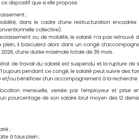
r ce dispositif que si elle propose :
lassement ;
obilité, dans le cadre d’une restructuration encadré
onventionnelle collective).
 reclassement ou de mobilité, le salarié n’a pas retrouvé 
ux plein, il basculera alors dans un congé d’accompagn
r 2026, d’une durée maximale totale de 36 mois.
rat de travail du salarié est suspendu et la rupture de
if. Toujours pendant ce congé, le salarié peut suivre des f
ce et/ou bénéficier d’un accompagnement à la recherche 
llocation mensuelle, versée par l’employeur et prise e
 un pourcentage de son salaire brut moyen des 12 derni
rié ;
raite à taux plein ;