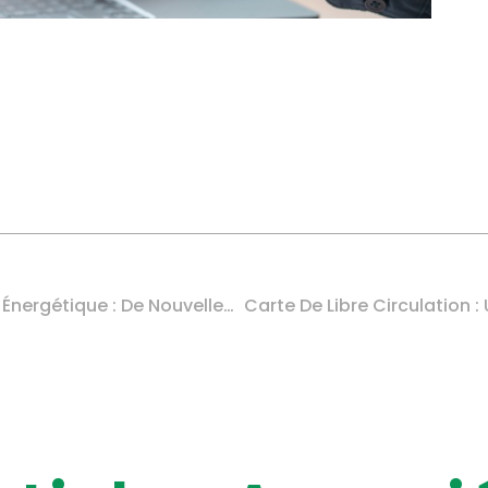
Travaux De Rénovation Énergétique : De Nouvelles Précisions Sur La Lutte Contre Les Fraudes