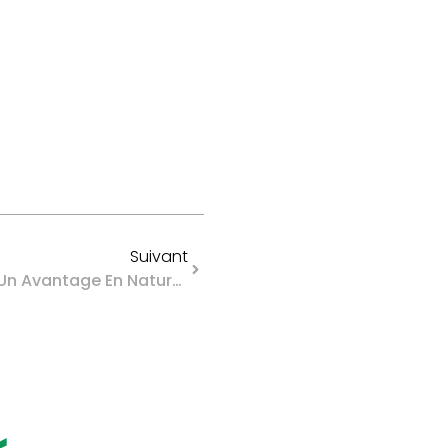
Suivant
Carte De Libre Circulation : Un Avantage En Nature ?