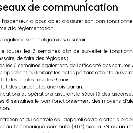
seaux de communication
de l’ascenseur a pour objet d’assurer son bon fonction
me à la réglementation.
 régulières sont obligatoires, à savoir :
le toutes les 6 semaines afin de surveiller le fonctionne
ssaire, de faire des réglages ;
es les 6 semaines également, de l’efficacité des serrures de
fs empêchant ou limitant les actes portant atteinte au verro
état des câbles tous les 6 mois ;
’état des parachutes une fois par an.
cations et opérations assurant la sécurité des ascenseurs,
tes les 6 semaines le bon fonctionnement des moyens d’a
tion.
ntretien et du contrôle de l’appareil devra alerter le propri
 réseau téléphonique commuté (RTC) fixe, la 3G ou un r