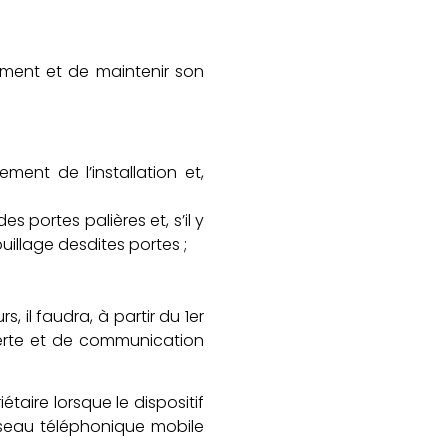
nement et de maintenir son
ment de l’installation et,
s portes palières et, s’il y
uillage desdites portes ;
 il faudra, à partir du 1er
lerte et de communication
étaire lorsque le dispositif
éseau téléphonique mobile