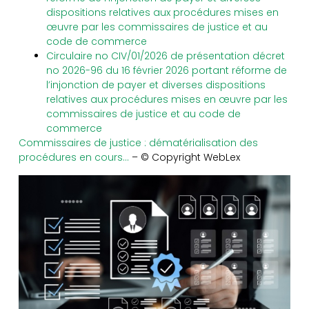
dispositions relatives aux procédures mises en
œuvre par les commissaires de justice et au
code de commerce
Circulaire no CIV/01/2026 de présentation décret
no 2026-96 du 16 février 2026 portant réforme de
l’injonction de payer et diverses dispositions
relatives aux procédures mises en œuvre par les
commissaires de justice et au code de
commerce
Commissaires de justice : dématérialisation des
procédures en cours…
– © Copyright WebLex